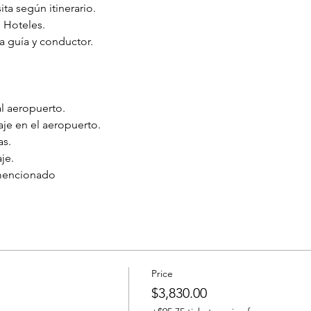
ita según itinerario.
 Hoteles.
a guía y conductor.
al aeropuerto.
je en el aeropuerto.
as.
je.
 mencionado
Price
$3,830.00