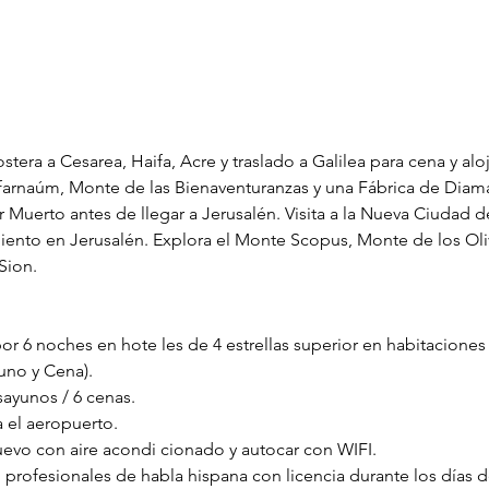
 costera a Cesarea, Haifa, Acre y traslado a Galilea para cena y a
afarnaúm, Monte de las Bienaventuranzas y una Fábrica de Diama
r Muerto antes de llegar a Jerusalén. Visita a la Nueva Ciudad d
iento en Jerusalén. Explora el Monte Scopus, Monte de los Ol
Sion.
or 6 noches en hote les de 4 estrellas superior en habitacione
uno y Cena).
sayunos / 6 cenas.
 el aeropuerto.
evo con aire acondi cionado y autocar con WIFI.
profesionales de habla hispana con licencia durante los días de