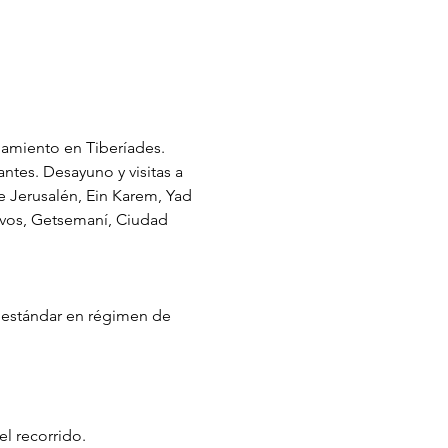
lojamiento en Tiberíades. 
ntes. Desayuno y visitas a 
e Jerusalén, Ein Karem, Yad 
ivos, Getsemaní, Ciudad 
s estándar en régimen de 
l recorrido.