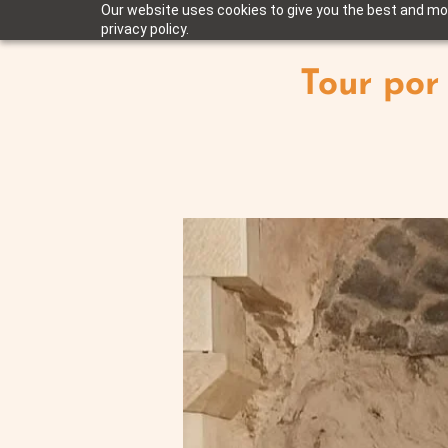
Our website uses cookies to give you the best and mos
privacy policy.
Tour por