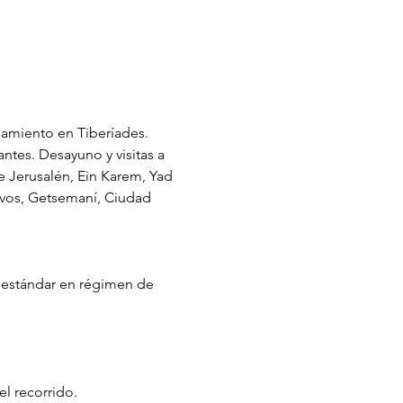
lojamiento en Tiberíades. 
ntes. Desayuno y visitas a 
e Jerusalén, Ein Karem, Yad 
ivos, Getsemaní, Ciudad 
s estándar en régimen de 
l recorrido.