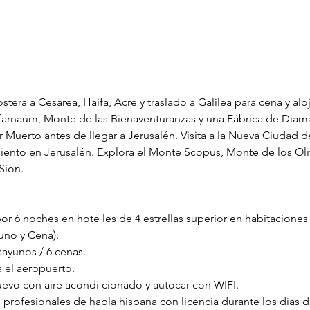
 costera a Cesarea, Haifa, Acre y traslado a Galilea para cena y a
afarnaúm, Monte de las Bienaventuranzas y una Fábrica de Diama
r Muerto antes de llegar a Jerusalén. Visita a la Nueva Ciudad d
iento en Jerusalén. Explora el Monte Scopus, Monte de los Ol
Sion.
or 6 noches en hote les de 4 estrellas superior en habitacione
uno y Cena).
sayunos / 6 cenas.
 el aeropuerto.
evo con aire acondi cionado y autocar con WIFI.
profesionales de habla hispana con licencia durante los días de