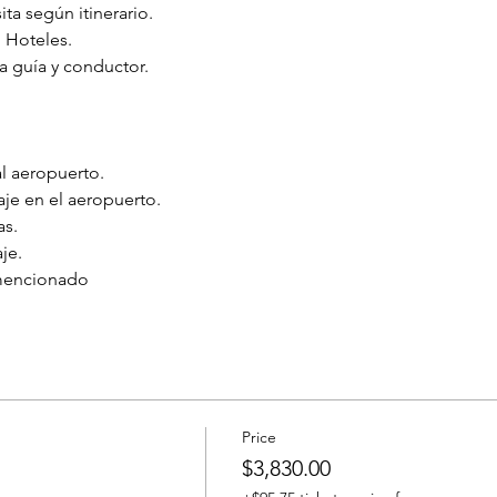
ita según itinerario.
 Hoteles.
a guía y conductor.
al aeropuerto.
je en el aeropuerto.
as.
je.
 mencionado
Price
$3,830.00