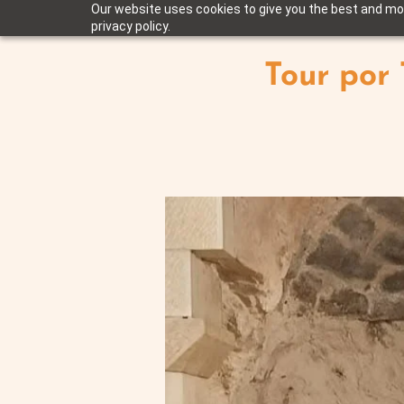
Our website uses cookies to give you the best and mos
privacy policy.
Tour por 